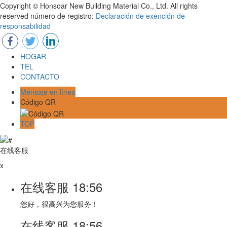
Copyright © Honsoar New Building Material Co., Ltd. All rights
reserved número de registro:
Declaración de exención de
responsabilidad
HOGAR
TEL
CONTACTO
Mensaje en línea
Código QR
TOP
在线客服
x
在线客服
18:56
您好，很高兴为您服务！
在线客服
18:56