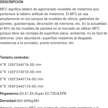
DESCRIPCIÓN
MFC significa tablero de aglomerado revestido de melamina que
pertenece al tablero artificial de melamina. El MFC se usa
ampliamente en los campos de muebles de oficina, gabinetes de
paneles, guardarropas, decoración de interiores, etc. En la actualidad,
el 80% de los muebles de paneles en el mercado se utilizan MFC
porque tiene las ventajas de superficie plana, ambiental, no es fácil de
deformar, color abundante, superficie resistente al desgaste,
resistencia a la corrosión, precio económico, etc.
Tamaño estándar:
4'*8' 1220*2440*(9-35) mm
4’*9’ 1220*2745*(9-35) mm
5’*8’ 1525*2440*(16-30) mm
6’*8’ 1830*2440*(16-30) mm
Pegamento:
E2,E1,E0,Super E0,TSCA,EPA
Densidad:
650-680kg/M3
Además, tenemos MFC con núcleo de color verde resistente a la