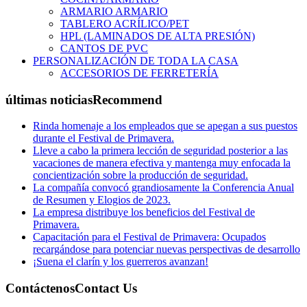
ARMARIO ARMARIO
TABLERO ACRÍLICO/PET
HPL (LAMINADOS DE ALTA PRESIÓN)
CANTOS DE PVC
PERSONALIZACIÓN DE TODA LA CASA
ACCESORIOS DE FERRETERÍA
últimas noticias
Recommend
Rinda homenaje a los empleados que se apegan a sus puestos
durante el Festival de Primavera.
Lleve a cabo la primera lección de seguridad posterior a las
vacaciones de manera efectiva y mantenga muy enfocada la
concientización sobre la producción de seguridad.
La compañía convocó grandiosamente la Conferencia Anual
de Resumen y Elogios de 2023.
La empresa distribuye los beneficios del Festival de
Primavera.
Capacitación para el Festival de Primavera: Ocupados
recargándose para potenciar nuevas perspectivas de desarrollo
¡Suena el clarín y los guerreros avanzan!
Contáctenos
Contact Us