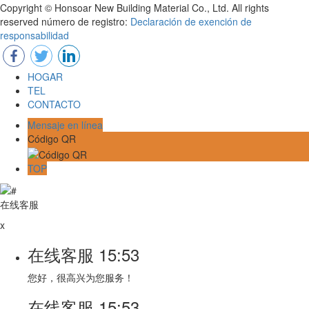
Copyright © Honsoar New Building Material Co., Ltd. All rights
reserved número de registro:
Declaración de exención de
responsabilidad
HOGAR
TEL
CONTACTO
Mensaje en línea
Código QR
TOP
在线客服
x
在线客服
15:53
您好，很高兴为您服务！
在线客服
15:53