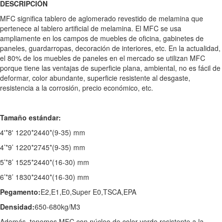
DESCRIPCIÓN
MFC significa tablero de aglomerado revestido de melamina que
pertenece al tablero artificial de melamina. El MFC se usa
ampliamente en los campos de muebles de oficina, gabinetes de
paneles, guardarropas, decoración de interiores, etc. En la actualidad,
el 80% de los muebles de paneles en el mercado se utilizan MFC
porque tiene las ventajas de superficie plana, ambiental, no es fácil de
deformar, color abundante, superficie resistente al desgaste,
resistencia a la corrosión, precio económico, etc.
Tamaño estándar:
4'*8' 1220*2440*(9-35) mm
4’*9’ 1220*2745*(9-35) mm
5’*8’ 1525*2440*(16-30) mm
6’*8’ 1830*2440*(16-30) mm
Pegamento:
E2,E1,E0,Super E0,TSCA,EPA
Densidad:
650-680kg/M3
Además, tenemos MFC con núcleo de color verde resistente a la